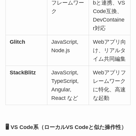
フレームワー
bと連携、VS
ク
Code互換、
DevContaine
r対応
Glitch
JavaScript,
Webアプリ向
Node.js
け、リアルタ
イム共同編集
StackBlitz
JavaScript,
Webアプリフ
TypeScript,
レームワーク
Angular,
に特化、高速
React など
な起動
🖥️ VS Code系（ローカルVS Codeと似た操作性）