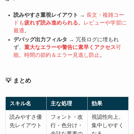
読みやすさ重視レイアウト
→
長文・複雑コー
ドも
疲れず読み進められる
。
レビューや学習に
最適
。
デバッグ出力フィルタ
→ 冗長ログに埋もれ
ず、
重大なエラーや警告に素早くアクセス
可
能。時間の節約＆エラー見逃し防止
。
💡 まとめ
スキル名
主な処理
効果
読みやすさ優
フォント・改
視認性向上、
先レイアウト
行・色分け・
集中しやすく
余計な要素の
なる