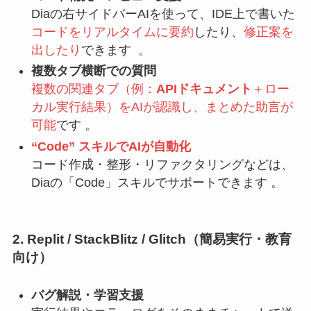
Diaの右サイドバーAIを使って、IDE上で書いた
コードをリアルタイムに要約
したり、
修正案を
出したり
できます 。
複数タブ横断での質問
複数の関連タブ（例：
APIドキュメント
＋ロー
カル実行結果）をAIが認識し、まとめた助言が
可能
です 。
“Code” スキルでAIが自動化
コード作成・整形・リファクタリングなどは、
Diaの「Code」スキルでサポートできます 。
2. Replit / StackBlitz / Glitch（簡易実行・教育
向け）
バグ解説・学習支援