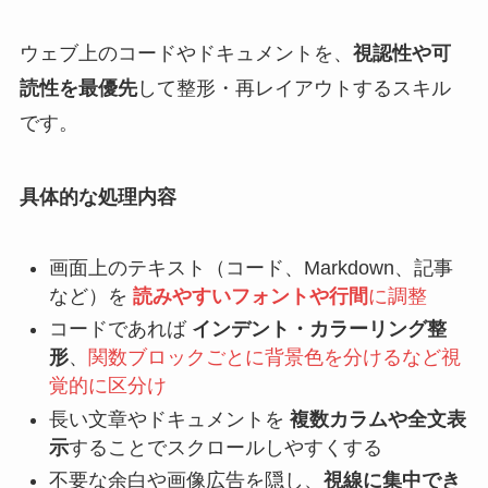
ウェブ上のコードやドキュメントを、
視認性や可
読性を最優先
して整形・再レイアウトするスキル
です。
具体的な処理内容
画面上のテキスト（コード、Markdown、記事
など）を
読みやすいフォントや行間
に調整
コードであれば
インデント・カラーリング整
形
、
関数ブロックごとに背景色を分けるなど視
覚的に区分け
長い文章やドキュメントを
複数カラムや全文表
示
することでスクロールしやすくする
不要な余白や画像広告を隠し、
視線に集中でき