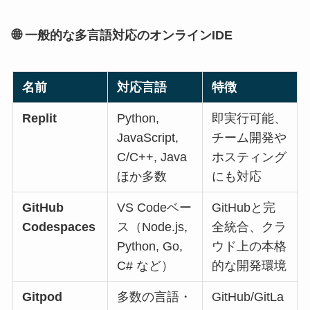
🌐
一般的な多言語対応のオンラインIDE
名前
対応言語
特徴
Replit
Python,
即実行可能、
JavaScript,
チーム開発や
C/C++, Java
ホスティング
ほか多数
にも対応
GitHub
VS Codeベー
GitHubと完
Codespaces
ス（Node.js,
全統合、クラ
Python, Go,
ウド上の本格
C# など）
的な開発環境
Gitpod
多数の言語・
GitHub/GitLa