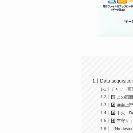
Data acquisiti
チャット画面
1️⃣ この
2️⃣ 画面上部
3️⃣ 中央：
4️⃣ 右寄り
「No devic