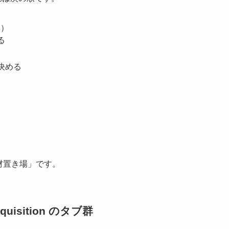
こ）
る
決める
材置き場」です。
quisition のタブ群