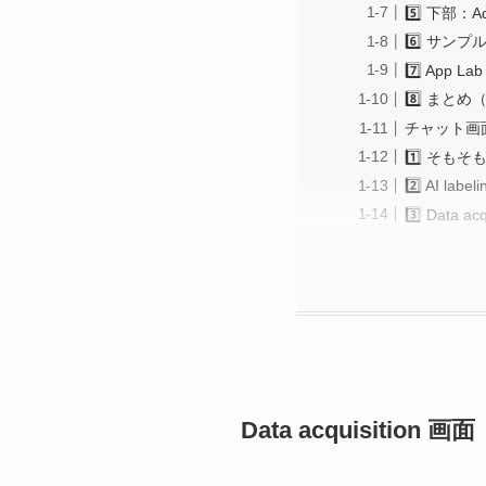
5️⃣ 下部：
6️⃣ サン
7️⃣ App
8️⃣ まとめ
チャット画面
1️⃣ そも
2️⃣ AI l
3️⃣ Data
Data acquisition 画面