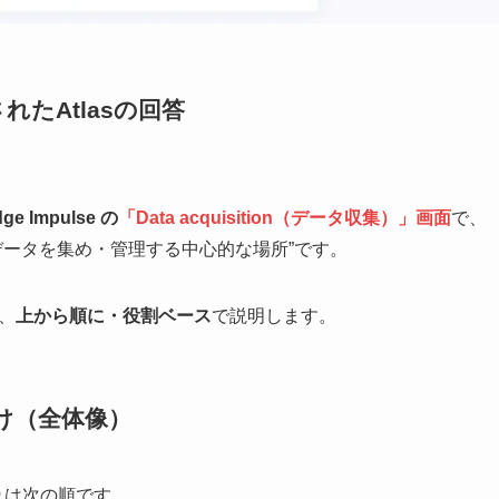
たAtlasの回答
ge Impulse の
「Data acquisition（データ収集）」画面
で、
データを集め・管理する中心的な場所”です。
、
上から順に・役割ベース
で説明します。
づけ（全体像）
な流れは次の順です。