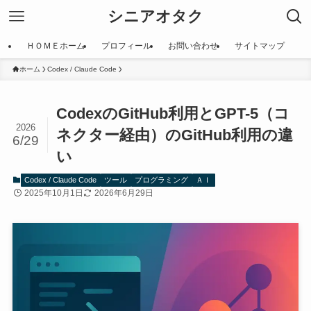
シニアオタク
ＨＯＭＥホーム
プロフィール
お問い合わせ
サイトマップ
ホーム
Codex / Claude Code
CodexのGitHub利用とGPT-5（コ
2026
ネクター経由）のGitHub利用の違
6/29
い
Codex / Claude Code
ツール
プログラミング
ＡＩ
2025年10月1日
2026年6月29日