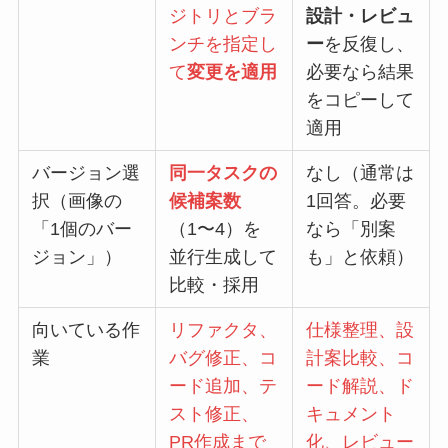
ジトリとブラ
設計・レビュ
ンチを指定し
ー
を反復し、
て
変更を適用
必要なら結果
をコピーして
適用
バージョン選
同一タスクの
なし（通常は
択（画像の
候補案数
1回答。必要
「1個のバー
（1〜4）を
なら「別案
ジョン」）
並行生成して
も」と依頼）
比較・採用
向いている作
リファクタ、
仕様整理、設
業
バグ修正、コ
計案比較、コ
ード追加、テ
ード解説、ド
スト修正、
キュメント
PR作成まで
化、レビュー