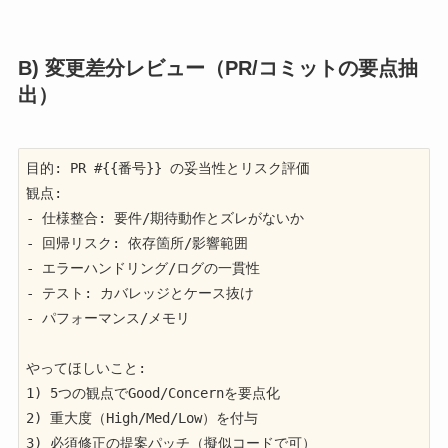
B) 変更差分レビュー（PR/コミットの要点抽
出）
目的: PR #{{番号}} の妥当性とリスク評価

観点:

- 仕様整合: 要件/期待動作とズレがないか

- 回帰リスク: 依存箇所/影響範囲

- エラーハンドリング/ログの一貫性

- テスト: カバレッジとケース抜け

- パフォーマンス/メモリ

やってほしいこと:

1) 5つの観点でGood/Concernを要点化

2) 重大度（High/Med/Low）を付与

3) 必須修正の提案パッチ（擬似コードで可）