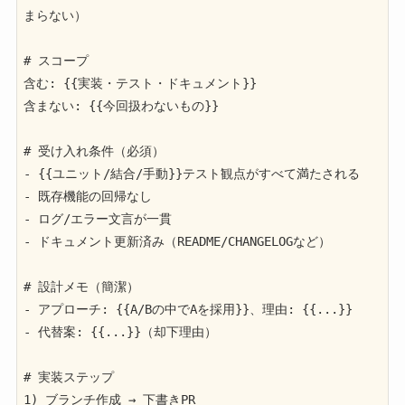
まらない）

# スコープ

含む: {{実装・テスト・ドキュメント}}

含まない: {{今回扱わないもの}}

# 受け入れ条件（必須）

- {{ユニット/結合/手動}}テスト観点がすべて満たされる

- 既存機能の回帰なし

- ログ/エラー文言が一貫

- ドキュメント更新済み（README/CHANGELOGなど）

# 設計メモ（簡潔）

- アプローチ: {{A/Bの中でAを採用}}、理由: {{...}}

- 代替案: {{...}}（却下理由）

# 実装ステップ

1) ブランチ作成 → 下書きPR
