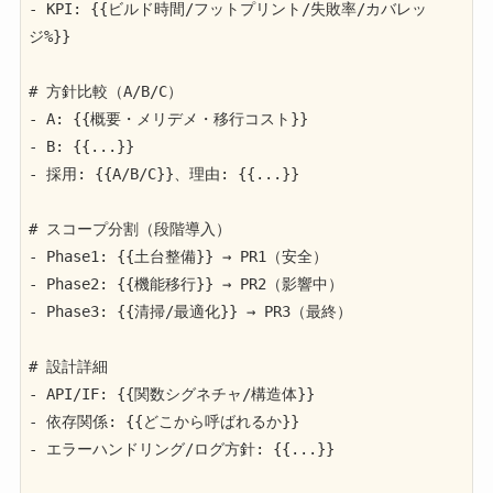
- KPI: {{ビルド時間/フットプリント/失敗率/カバレッ
ジ%}}

# 方針比較（A/B/C）

- A: {{概要・メリデメ・移行コスト}}

- B: {{...}}

- 採用: {{A/B/C}}、理由: {{...}}

# スコープ分割（段階導入）

- Phase1: {{土台整備}} → PR1（安全）

- Phase2: {{機能移行}} → PR2（影響中）

- Phase3: {{清掃/最適化}} → PR3（最終）

# 設計詳細

- API/IF: {{関数シグネチャ/構造体}}

- 依存関係: {{どこから呼ばれるか}}

- エラーハンドリング/ログ方針: {{...}}
