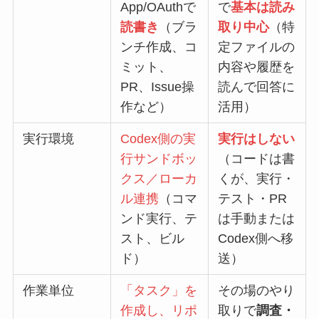
App/OAuthで
で
基本は読み
読書き
（ブラ
取り中心
（特
ンチ作成、コ
定ファイルの
ミット、
内容や履歴を
PR、Issue操
読んで回答に
作など）
活用）
実行環境
Codex側の実
実行はしない
行サンドボッ
（コードは書
クス／ローカ
くが、実行・
ル連携
（コマ
テスト・PR
ンド実行、テ
は手動または
スト、ビル
Codex側へ移
ド）
送）
作業単位
「タスク」を
その場のやり
作成し、リポ
取りで
調査・