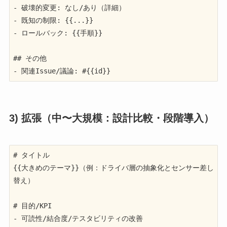
- 破壊的変更: なし/あり（詳細）

- 既知の制限: {{...}}

- ロールバック: {{手順}}

## その他

- 関連Issue/議論: #{{id}}
3) 拡張（中〜大規模：設計比較・段階導入）
# タイトル

{{大きめのテーマ}}（例：ドライバ層の抽象化とセンサー差し
替え）

# 目的/KPI

- 可読性/結合度/テスタビリティの改善
