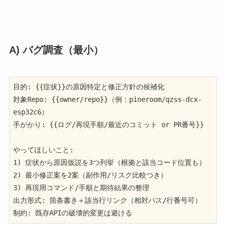
A) バグ調査（最小）
目的: {{症状}}の原因特定と修正方針の候補化

対象Repo: {{owner/repo}}（例：pineroom/qzss-dcx-
esp32c6）

手がかり: {{ログ/再現手順/最近のコミット or PR番号}}

やってほしいこと:

1) 症状から原因仮説を3つ列挙（根拠と該当コード位置も）

2) 最小修正案を2案（副作用/リスク比較つき）

3) 再現用コマンド/手順と期待結果の整理

出力形式: 箇条書き＋該当行リンク（相対パス/行番号可）

制約: 既存APIの破壊的変更は避ける