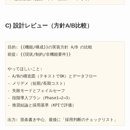
C) 設計レビュー（方針A/B比較）
目的: {{機能/構成}}の実装方針 A/B の比較

前提: {{現状/制約/非機能要件}}

やってほしいこと:

- A/Bの構造図（テキストでOK）とデータフロー

- メリデメ（短期/長期コスト）

- 失敗モードとフェイルセーフ

- 段階導入プラン（Phase1→2→3）

- 推奨結論と採用基準（KPIで評価）

出力: 箇条書き中心、最後に「採用判断のチェックリスト」