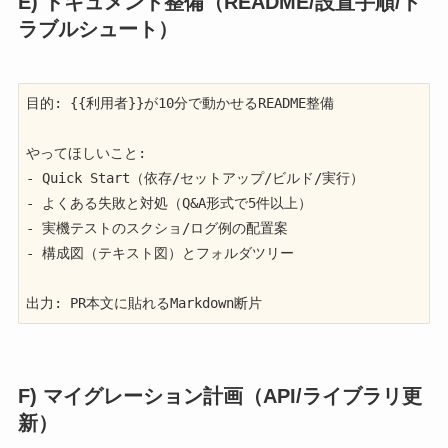
E) ドキュメント整備（README/設置手順/ト
ラブルシュート）
目的: {{利用者}}が10分で動かせるREADME整備

やってほしいこと:

- Quick Start（依存/セットアップ/ビルド/実行）

- よくある失敗と対処（Q&A形式で5件以上）

- 実機テストのスクショ/ログ例の配置案

- 構成図（テキスト図）とフォルダツリー

出力: PR本文に貼れるMarkdown断片
F) マイグレーション計画（API/ライブラリ更
新）