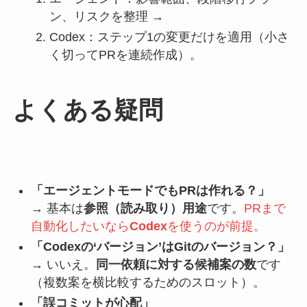
ン、リスクを整理 →
Codex：ステップ1の変更だけを適用（小さ
く切ってPRを連続作成）。
よくある疑問
「エージェントモードでもPRは作れる？」
→ 基本は
参照（読み取り）用途
です。
PRまで
自動化したいなら
Codex
を使うのが前提。
「Codexの‘バージョン’はGitのバージョン？」
→ いいえ。
同一依頼に対する候補案の数
です
（複数案を横比較するためのスロット）。
「誤コミットが心配」