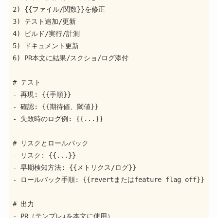
2) {{ファイル/関数}}を修正

3) テスト追加/更新

4) ビルド/実行/計測

5) ドキュメント更新

6) PR本文に結果/スクショ/ログ添付

# テスト

- 再現: {{手順}}

- 確認: {{期待値、閾値}}

- 失敗時のログ例: {{...}}

# リスクとロールバック

- リスク: {{...}}

- 早期検知方法: {{メトリクス/ログ}}

- ロールバック手順: {{revertまたはfeature flag off}}

# 出力

- PR（テンプレ↓を本文に使用）