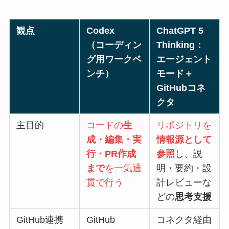
観点
Codex
ChatGPT 5
（コーディン
Thinking：
グ用ワークベ
エージェント
ンチ）
モード＋
GitHubコネ
クタ
主目的
コードの
生
リポジトリを
成・編集・実
情報源として
行・PR作成
参照
し、説
まで
を一気通
明・要約・設
貫で行う
計レビューな
どの
思考支援
GitHub連携
GitHub
コネクタ経由