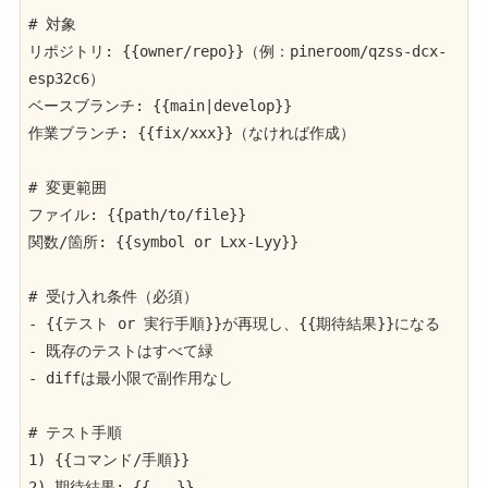
# 対象

リポジトリ: {{owner/repo}}（例：pineroom/qzss-dcx-
esp32c6）

ベースブランチ: {{main|develop}}

作業ブランチ: {{fix/xxx}}（なければ作成）

# 変更範囲

ファイル: {{path/to/file}}

関数/箇所: {{symbol or Lxx-Lyy}}

# 受け入れ条件（必須）

- {{テスト or 実行手順}}が再現し、{{期待結果}}になる

- 既存のテストはすべて緑

- diffは最小限で副作用なし

# テスト手順

1) {{コマンド/手順}}

2) 期待結果: {{...}}
