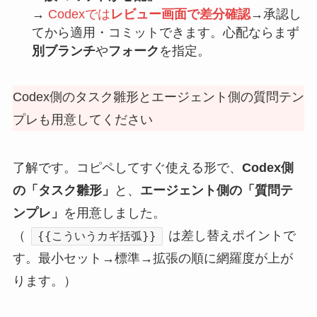
→
Codexでは
レビュー画面で差分確認
→承認し
てから適用・コミットできます。心配ならまず
別ブランチ
や
フォーク
を指定。
Codex側のタスク雛形とエージェント側の質問テン
プレも用意してください
了解です。コピペしてすぐ使える形で、
Codex側
の「タスク雛形」
と、
エージェント側の「質問テ
ンプレ」
を用意しました。
（
は差し替えポイントで
{{こういうカギ括弧}}
す。最小セット→標準→拡張の順に網羅度が上が
ります。）