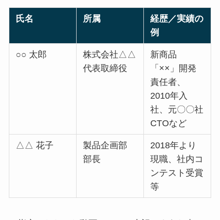
氏名
所属
経歴／実績の
例
○○ 太郎
株式会社△△
新商品
代表取締役
「××」開発
責任者、
2010年入
社、元〇〇社
CTOなど
△△ 花子
製品企画部
2018年より
部長
現職、社内コ
ンテスト受賞
等