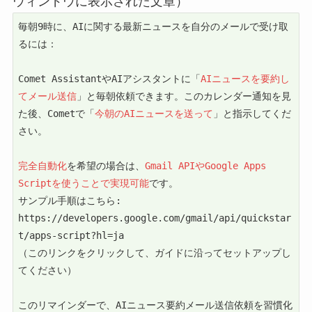
ウィンドウに表示された文章）
毎朝9時に、AIに関する最新ニュースを自分のメールで受け取
るには：

Comet AssistantやAIアシスタントに「
AIニュースを要約し
てメール送信
」と毎朝依頼できます。このカレンダー通知を見
た後、Cometで「
今朝のAIニュースを送って
」と指示してくだ
さい。

完全自動化
を希望の場合は、
Gmail APIやGoogle Apps 
Scriptを使うことで実現可能
です。

サンプル手順はこちら: 
https://developers.google.com/gmail/api/quickstar
t/apps-script?hl=ja

（このリンクをクリックして、ガイドに沿ってセットアップし
てください）

このリマインダーで、AIニュース要約メール送信依頼を習慣化