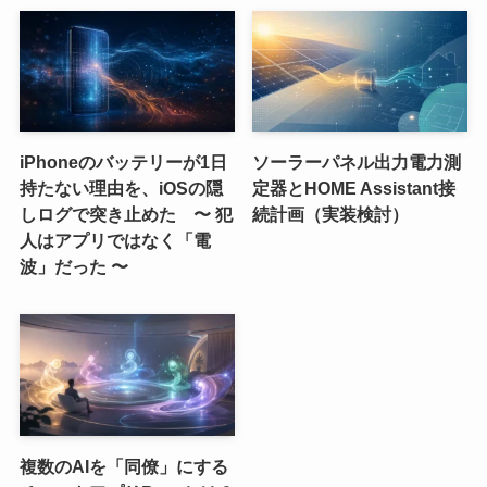
iPhoneのバッテリーが1日
ソーラーパネル出力電力測
持たない理由を、iOSの隠
定器とHOME Assistant接
しログで突き止めた 〜 犯
続計画（実装検討）
人はアプリではなく「電
波」だった 〜
複数のAIを「同僚」にする